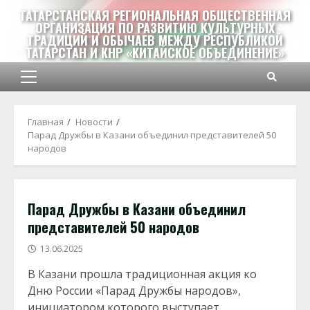
Перейти
ТАТАРСТАНСКАЯ РЕГИОНАЛЬНАЯ ОБЩЕСТВЕННАЯ
к
ОРГАНИЗАЦИЯ ПО РАЗВИТИЮ КУЛЬТУРНЫХ
ТРАДИЦИЙ И ОБЫЧАЕВ МЕЖДУ РЕСПУБЛИКОЙ
содержимому
ТАТАРСТАН И КНР «КИТАЙСКОЕ ОБЪЕДИНЕНИЕ»
Основное
меню
Главная
Новости
Парад Дружбы в Казани объединил представителей 50
народов
Парад Дружбы в Казани объединил
представителей 50 народов
13.06.2025
В Казани прошла традиционная акция ко
Дню России «Парад Дружбы народов»,
инициатором которого выступает